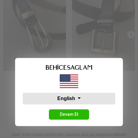
Bs 1921 Kemer Siyah
Bs 7810 Kemer Siyah
374,99 TL
374,99 TL
English
Devam Et
KARGO
Saat 16:00'a kadar verilen tüm siparişler aynı gün kargolanmaktadır