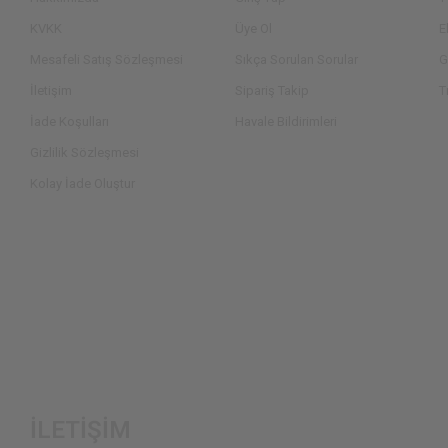
KVKK
Üye Ol
E
Mesafeli Satış Sözleşmesi
Sıkça Sorulan Sorular
G
İletişim
Sipariş Takip
T
İade Koşulları
Havale Bildirimleri
Gizlilik Sözleşmesi
Kolay İade Oluştur
İLETİŞİM