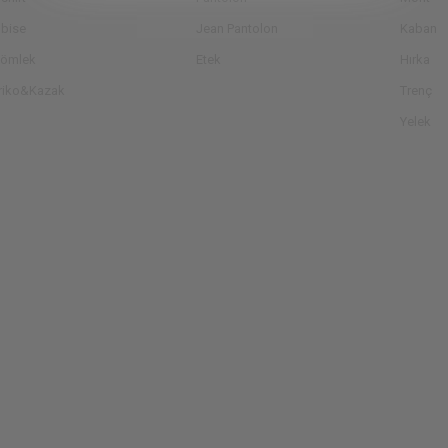
lbise
Jean Pantolon
Kaban
ömlek
Etek
Hırka
riko&Kazak
Trenç
Yelek