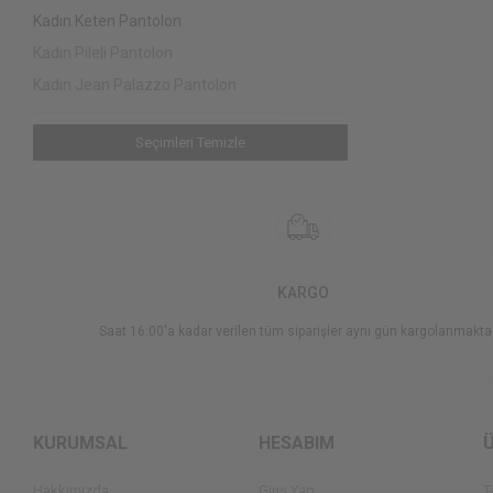
Kadın Keten Pantolon
Kadın Pileli Pantolon
Kadın Jean Palazzo Pantolon
Seçimleri Temizle
KARGO
Saat 16:00'a kadar verilen tüm siparişler aynı gün kargolanmakta
KURUMSAL
HESABIM
Hakkımızda
Giriş Yap
T