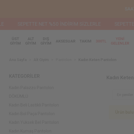
SAA
SEPETTE NET %50 İNDİRİM SİZLERLE
SEPETTE N
ÜST
ALT
DIŞ
YENİ
AKSESUAR
TAKIM
300TL
GİYİM
GİYİM
GİYİM
GELENLER
Ana Sayfa
Alt Giyim
Pantolon
Kadın Keten Pantolon
KATEGORİLER
Kadın Keten
Kadın Palazzo Pantolon
DÖKÜMLÜ
Kadın Beli Lastikli Pantolon
Ürün bul
Kadın Bol Paça Pantolon
Kadın Yüksek Bel Pantolon
Kadın Kumaş Pantolon