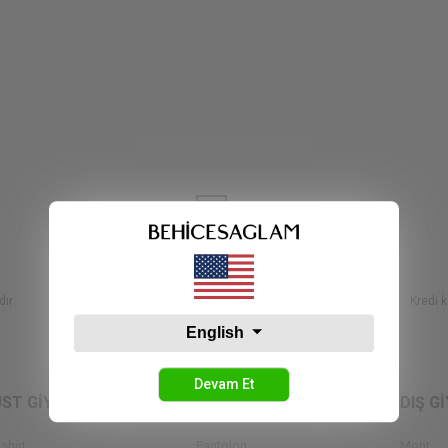
İADE KOLAYLIĞI
dır
14 iş günü içerisinde iade hakkı sunuyoruz
Kredi k
English
Devam Et
ÜST GİYİM
ALT GİYİM
DIŞ G
-shirt
Pantolon
Mont