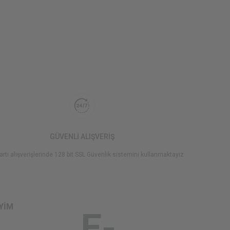
GÜVENLİ ALIŞVERİŞ
artı alışverişlerinde 128 bit SSL Güvenlik sistemini kullanmaktayız
İYİM
E-