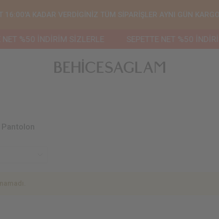
T 16:00'A KADAR VERDİGİNİZ TÜM SİPARİŞLER AYNI GÜN KARGO
ET %50 İNDİRİM SİZLERLE
SEPETTE NET %50 İNDİRİM
 Pantolon
unamadı.