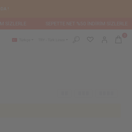
DA !
 SİZLERLE
SEPETTE NET %50 İNDİRİM SİZLERLE
0
Türkçe
TRY - Türk Lirası