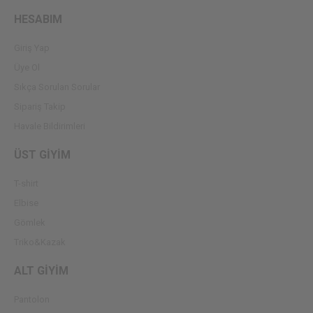
HESABIM
Giriş Yap
Üye Ol
Sıkça Sorulan Sorular
Sipariş Takip
Havale Bildirimleri
ÜST GİYİM
T-shirt
Elbise
Gömlek
Triko&Kazak
ALT GİYİM
Pantolon