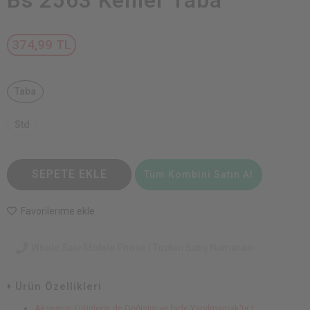
Bs 2563 Kemer Taba
374,99 TL
Taba
Std
SEPETE EKLE
Tüm Kombini Satın Al
Favorilerime ekle
Whole Sale Mobile Phone | Toptan Satış Numarası
Ürün Özellikleri
Aksesuar Ürünlerin de Değişim ve İade Yapılmamak'tır !