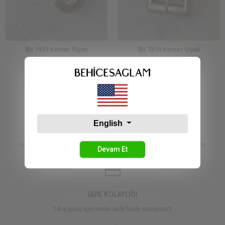
Bs 1921 Kemer Siyah
Bs 7810 Kemer Siyah
374,99 TL
374,99 TL
English
KARGO
Saat 16:00'a kadar verilen tüm siparişler aynı gün kargolanmaktadır
Devam Et
İADE KOLAYLIĞI
14 iş günü içerisinde iade hakkı sunuyoruz