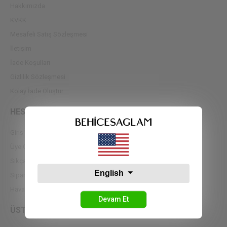
Hakkımızda
KVKK
Mesafeli Satış Sözleşmesi
İletişim
İade Koşulları
Gizlilik Sözleşmesi
Kolay İade Oluştur
HESABIM
Giriş Yap
Üye Ol
Sıkça Sorulan Sorular
English
Sipariş Takip
Havale Bildirimleri
Devam Et
ÜST GİYİM