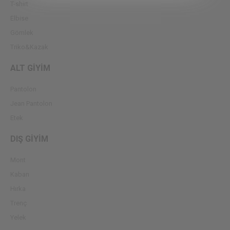
T-shirt
Elbise
Gömlek
Triko&Kazak
ALT GİYİM
Pantolon
Jean Pantolon
Etek
DIŞ GİYİM
Mont
Kaban
Hırka
Trenç
Yelek