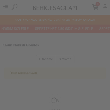
0
SAAT 16:00'A KADAR VERDİGİNİZ TÜM SİPARİŞLER AYNI GÜN KARGODA !
İNDİRİM SİZLERLE
SEPETTE NET %50 İNDİRİM SİZLERLE
SEPETT
Kadın Nakışlı Gömlek
Filtreleme
Sıralama
Ürün bulunamadı.