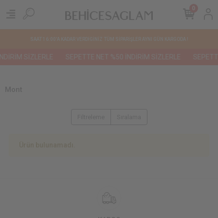
0
SAAT 16:00'A KADAR VERDİGİNİZ TÜM SİPARİŞLER AYNI GÜN KARGODA !
NDİRİM SİZLERLE
SEPETTE NET %50 İNDİRİM SİZLERLE
SEPETTE
Mont
Filtreleme
Sıralama
Ürün bulunamadı.