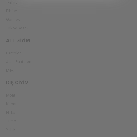
T-shirt
Elbise
Gömlek
Triko&Kazak
ALT GİYİM
Pantolon
Jean Pantolon
Etek
DIŞ GİYİM
Mont
Kaban
Hırka
Trenç
Yelek