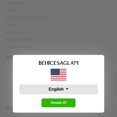
Hakkımızda
KVKK
Mesafeli Satış Sözleşmesi
İletişim
İade Koşulları
Gizlilik Sözleşmesi
Kolay İade Oluştur
HESABIM
Giriş Yap
Üye Ol
Sıkça Sorulan Sorular
English
Sipariş Takip
Havale Bildirimleri
Devam Et
ÜST GİYİM