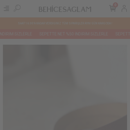
0
SAAT 16:00'A KADAR VERDİGİNİZ TÜM SİPARİŞLER AYNI GÜN KARGODA !
DİRİM SİZLERLE
SEPETTE NET %50 İNDİRİM SİZLERLE
SEPETTE 