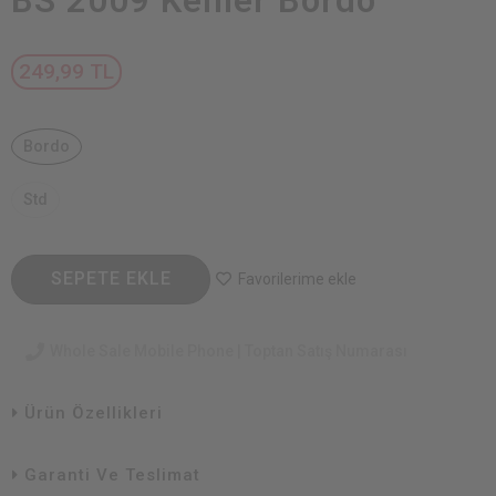
BS 2009 Kemer Bordo
249,99 TL
Bordo
Std
SEPETE EKLE
Favorilerime ekle
Whole Sale Mobile Phone | Toptan Satış Numarası
Ürün Özellikleri
Garanti Ve Teslimat