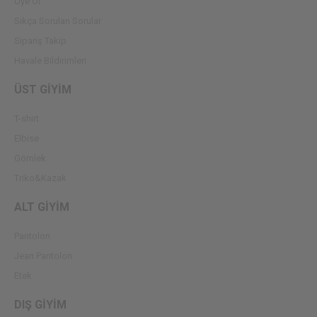
Üye Ol
Sıkça Sorulan Sorular
Sipariş Takip
Havale Bildirimleri
ÜST GİYİM
T-shirt
Elbise
Gömlek
Triko&Kazak
ALT GİYİM
Pantolon
Jean Pantolon
Etek
DIŞ GİYİM