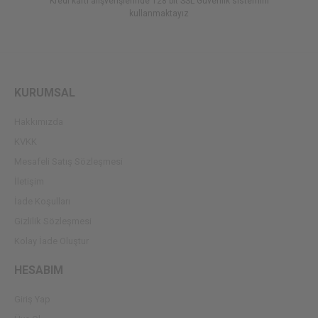
Kredi kartı alışverişlerinde 128 bit SSL Güvenlik sistemini
kullanmaktayız
KURUMSAL
Hakkımızda
KVKK
Mesafeli Satış Sözleşmesi
İletişim
İade Koşulları
Gizlilik Sözleşmesi
Kolay İade Oluştur
HESABIM
Giriş Yap