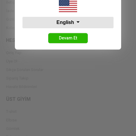
İletişim
İade Koşulları
Gizlilik Sözleşmesi
English
Kolay İade Oluştur
Devam Et
HESABIM
Giriş Yap
Üye Ol
Sıkça Sorulan Sorular
Sipariş Takip
Havale Bildirimleri
ÜST GİYİM
T-shirt
Elbise
Gömlek