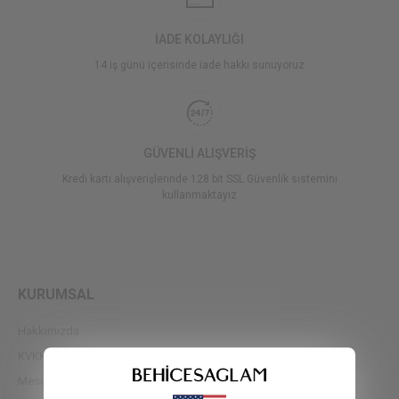
İADE KOLAYLIĞI
14 iş günü içerisinde iade hakkı sunuyoruz
GÜVENLİ ALIŞVERİŞ
Kredi kartı alışverişlerinde 128 bit SSL Güvenlik sistemini
kullanmaktayız
KURUMSAL
Hakkımızda
KVKK
Mesafeli Satış Sözleşmesi