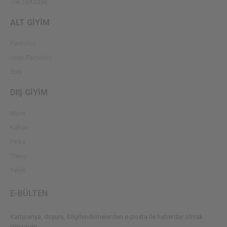
Triko&Kazak
ALT GİYİM
Pantolon
Jean Pantolon
Etek
DIŞ GİYİM
Mont
Kaban
Hırka
Trenç
Yelek
E-BÜLTEN
Kampanya, duyuru, bilgilendirmelerden e-posta ile haberdar olmak
istiyorum.