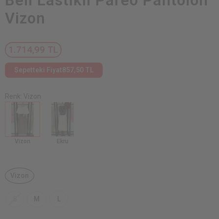
Beli Lastikli Pareo Pantolon
Vizon
1.714,99 TL
Sepetteki Fiyat
857,50 TL
Renk: Vizon
Vizon
Ekru
Vizon
S
M
L