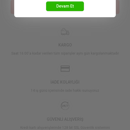
Sepetteki Fiyat :
Sepetteki Fiyat :
Devam Et
1.170,00 TL
1.400,00 TL
KARGO
Saat 16:00'a kadar verilen tüm siparişler aynı gün kargolanmaktadır
İADE KOLAYLIĞI
14 iş günü içerisinde iade hakkı sunuyoruz
GÜVENLİ ALIŞVERİŞ
Kredi kartı alışverişlerinde 128 bit SSL Güvenlik sistemini