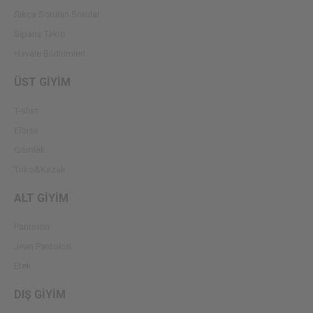
Sıkça Sorulan Sorular
Sipariş Takip
Havale Bildirimleri
ÜST GİYİM
T-shirt
Elbise
Gömlek
Triko&Kazak
ALT GİYİM
Pantolon
Jean Pantolon
Etek
DIŞ GİYİM