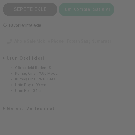
SEPETE EKLE
Tüm Kombini Satın Al
Favorilerime ekle
Whole Sale Mobile Phone | Toptan Satış Numarası
Ürün Özellikleri
Görseldeki Beden : S
Kumaş Cinsi : %90 Modal
Kumaş Cinsi : %10 Pess
Ürün Boyu : 99 cm
Ürün Beli : 34 cm
Garanti Ve Teslimat