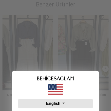
Benzer Ürünler
Dantelli Etek Detay Pantolon
Yüksel Bel Pile Detay Pantolon
Siyah
English
2.339,99 TL
2.799,99 TL