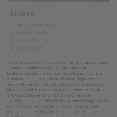
İçindekiler
Ten renginizi belirleme
Beyaz Ten (Açık Ten)
Buğday Ten
Esmer/Koyu Ten
Kıyafet seçiminde renk
oldukça önemli bir rol oynar.
Doğru tarzı
ve
kendi bedeninize
uyan kıyafeti, hatta
en trend
kıyafetleri
seçseniz bile, renk seçimi
kombininizin uyumsuz
olmasına ve hoşunuza gitmeyen bir sonuç doğurmasına sebep
olabilir. Peki nasıl renk seçmeliyiz? En önemli faktörlerden biri
ten renginizi belirlemek ve ona göre renk seçmektir. Nasıl
makyaj yaparken ten rengimize göre ürün alıyorsak,
kıyafetlerde de benzer adımlarla harika sonuçlar doğura
n renk
seçimleri yapabiliriz. Hadi gelin birlikte ten renginizi nasıl
belirleyeceğinize ve hangi ten rengine hangi renkler uyuyor bir