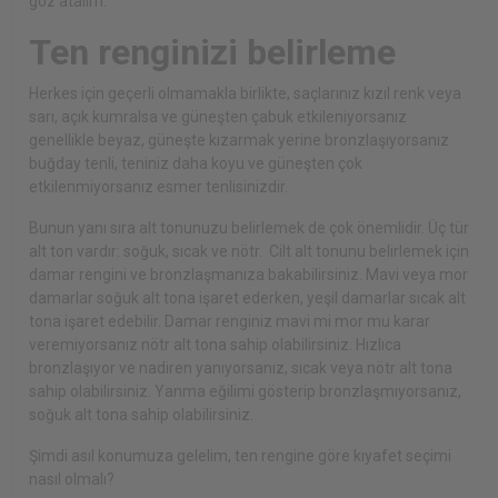
göz atalım.
Ten renginizi belirleme
Herkes için geçerli olmamakla birlikte, saçlarınız kızıl renk veya
sarı, açık kumralsa ve güneşten çabuk etkileniyorsanız
genellikle beyaz, güneşte kızarmak yerine bronzlaşıyorsanız
buğday tenli, teniniz daha koyu ve güneşten çok
etkilenmiyorsanız esmer tenlisinizdir.
Bunun yanı sıra alt tonunuzu belirlemek de çok önemlidir. Üç tür
alt ton vardır: soğuk, sıcak ve nötr. Cilt alt tonunu belirlemek için
damar rengini ve bronzlaşmanıza bakabilirsiniz. Mavi veya mor
damarlar soğuk alt tona işaret ederken, yeşil damarlar sıcak alt
tona işaret edebilir. Damar renginiz mavi mi mor mu karar
veremiyorsanız nötr alt tona sahip olabilirsiniz. Hızlıca
bronzlaşıyor ve nadiren yanıyorsanız, sıcak veya nötr alt tona
sahip olabilirsiniz. Yanma eğilimi gösterip bronzlaşmıyorsanız,
soğuk alt tona sahip olabilirsiniz.
Şimdi asıl konumuza gelelim, ten rengine göre kıyafet seçimi
nasıl olmalı?