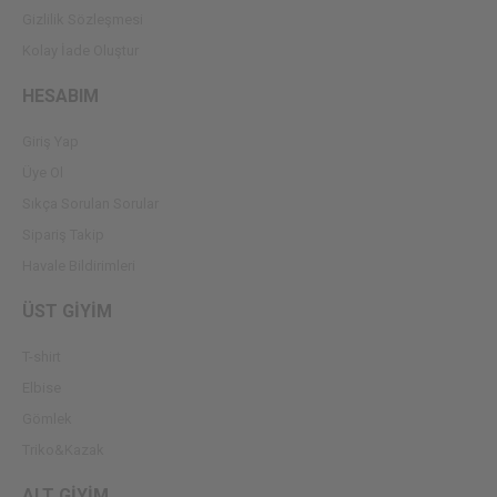
Gizlilik Sözleşmesi
Kolay İade Oluştur
HESABIM
Giriş Yap
Üye Ol
Sıkça Sorulan Sorular
Sipariş Takip
Havale Bildirimleri
ÜST GİYİM
T-shirt
Elbise
Gömlek
Triko&Kazak
ALT GİYİM