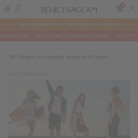
0
SAAT 16:00'A KADAR VERDİGİNİZ TÜM SİPARİŞLER AYNI GÜN KARGODA !
İM SİZLERLE
SEPETTE NET %50 İNDİRİM SİZLERLE
SEPETTE NET
Ten Rengine Göre Kıyafet Seçimi Nasıl Olmalı
Tarih: 11.08.2023 21:23