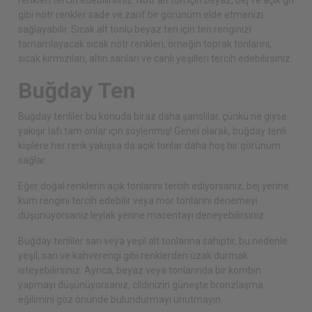
renkleri tercih edebilirsiniz. Nötr alt ton için beyaz, bej ve açık gri
gibi nötr renkler sade ve zarif bir görünüm elde etmenizi
sağlayabilir. Sıcak alt tonlu beyaz ten için ten renginizi
tamamlayacak sıcak nötr renkleri, örneğin toprak tonlarını,
sıcak kırmızıları, altın sarıları ve canlı yeşilleri tercih edebilirsiniz.
Buğday Ten
Buğday tenliler bu konuda biraz daha şanslılar, çünkü ne giyse
yakışır lafı tam onlar için söylenmiş! Genel olarak, buğday tenli
kişilere her renk yakışsa da açık tonlar daha hoş bir görünüm
sağlar.
Eğer doğal renklerin açık tonlarını tercih ediyorsanız, bej yerine
kum rengini tercih edebilir veya mor tonlarını denemeyi
düşünüyorsanız leylak yerine macentayı deneyebilirsiniz.
Buğday tenliler sarı veya yeşil alt tonlarına sahiptir, bu nedenle
yeşil, sarı ve kahverengi gibi renklerden uzak durmak
isteyebilirsiniz. Ayrıca, beyaz veya tonlarında bir kombin
yapmayı düşünüyorsanız, cildinizin güneşte bronzlaşma
eğilimini göz önünde bulundurmayı unutmayın.