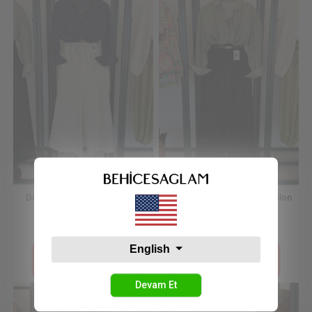
Dantelli Etek Detay Pantolon
Yüksel Bel Pile Detay Pantolon
Siyah
2.339,99 TL
2.799,99 TL
English
Sepetteki Fiyat :
Sepetteki Fiyat :
1.170,00 TL
1.400,00 TL
Devam Et