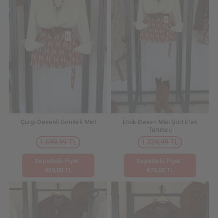
Çizgi Desenli Gömlek Mint
Etnik Desen Mini Şort Etek
Turuncu
1.699,99 TL
1.339,99 TL
Sepetteki Fiyat :
Sepetteki Fiyat :
850,00 TL
670,00 TL