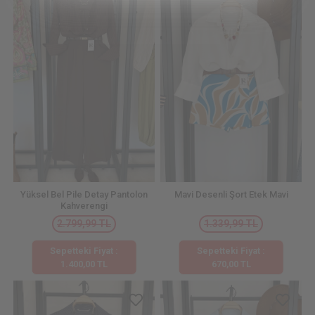
Yüksel Bel Pile Detay Pantolon
Mavi Desenli Şort Etek Mavi
Kahverengi
2.799,99 TL
1.339,99 TL
Sepetteki Fiyat :
Sepetteki Fiyat :
1.400,00 TL
670,00 TL