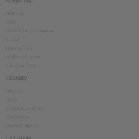
KURUMSAL
Hakkımızda
KVKK
Mesafeli Satış Sözleşmesi
İletişim
İade Koşulları
Gizlilik Sözleşmesi
Kolay İade Oluştur
HESABIM
Giriş Yap
Üye Ol
Sıkça Sorulan Sorular
Sipariş Takip
Havale Bildirimleri
ÜST GİYİM