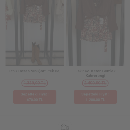
Etnik Desen Mini Şort Etek Bej
Fakir Kol Keten Gömlek
Kahverengi
1.339,99 TL
2.400,00 TL
Sepetteki Fiyat :
Sepetteki Fiyat :
670,00 TL
1.200,00 TL