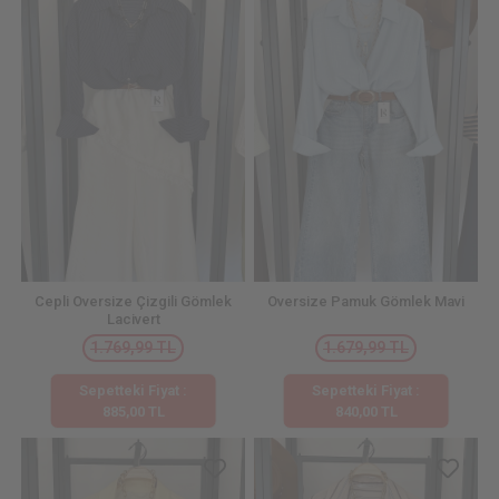
Cepli Oversize Çizgili Gömlek
Oversize Pamuk Gömlek Mavi
Lacivert
1.769,99 TL
1.679,99 TL
Sepetteki Fiyat :
Sepetteki Fiyat :
885,00 TL
840,00 TL