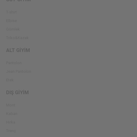
T-shirt
Elbise
Gömlek
Triko&Kazak
ALT GİYİM
Pantolon
Jean Pantolon
Etek
DIŞ GİYİM
Mont
Kaban
Hırka
Trenç