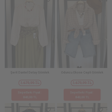
Şerit Dantel Detay Gömlek
Oduncu Ekose Cepli Gömlek
1.679,99 TL
1.679,99 TL
Sepetteki Fiyat :
Sepetteki Fiyat :
840,00 TL
840,00 TL