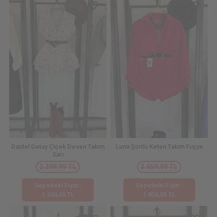
Dantel Detay Çiçek Desen Takım
Luna Şortlu Keten Takım Fuşya
Sarı
2.399,99 TL
3.659,99 TL
Sepetteki Fiyat :
Sepetteki Fiyat :
1.200,00 TL
1.830,00 TL