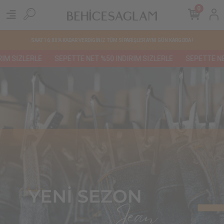
0
SAAT 16:00'A KADAR VERDİGİNİZ TÜM SİPARİŞLER AYNI GÜN KARGODA !
İZLERLE
SEPETTE NET %50 İNDİRİM SİZLERLE
SEPETTE NET %5