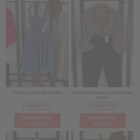
Piti Kareli Askılı Elbise Mavi
Kaplama Düğmeli Çizgili Gömlek
Camel
3.839,99 TL
1.199,99 TL
Sepetteki Fiyat :
Sepetteki Fiyat :
1.920,00 TL
600,00 TL