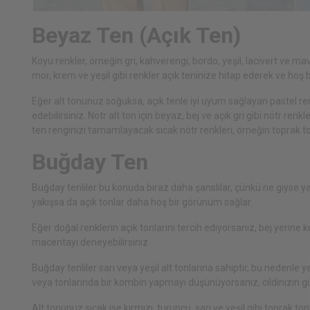
Beyaz Ten (Açık Ten)
Koyu renkler, örneğin gri, kahverengi, bordo, yeşil, lacivert ve mav
mor, krem ve yeşil gibi renkler açık teninize hitap ederek ve hoş bi
Eğer alt tonunuz soğuksa, açık tenle iyi uyum sağlayan pastel re
edebilirsiniz. Nötr alt ton için beyaz, bej ve açık gri gibi nötr ren
ten renginizi tamamlayacak sıcak nötr renkleri, örneğin toprak tonları
Buğday Ten
Buğday tenliler bu konuda biraz daha şanslılar, çünkü ne giyse yak
yakışsa da açık tonlar daha hoş bir görünüm sağlar.
Eğer doğal renklerin açık tonlarını tercih ediyorsanız, bej yerin
macentayı deneyebilirsiniz.
Buğday tenliler sarı veya yeşil alt tonlarına sahiptir, bu nedenle 
veya tonlarında bir kombin yapmayı düşünüyorsanız, cildinizin
Alt tonunuz sıcak ise kırmızı, turuncu, sarı ve yeşil gibi toprak tonl