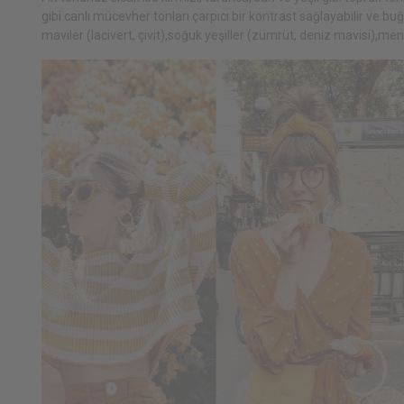
gibi canlı mücevher tonları çarpıcı bir kontrast sağlayabilir ve b
maviler (lacivert, çivit),soğuk yeşiller (zümrüt, deniz mavisi),men