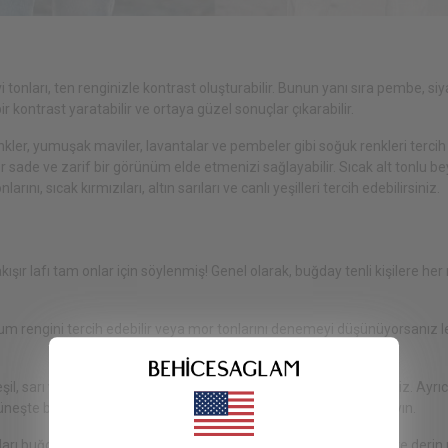
i tonları, ten renginizle kontrast oluşturabilir. Bunun yanı sıra pembe, siya
r kontrast yaratabilir ve ortaya güzel sonuçlar çıkarabilir.
nkler, yumuşak maviler, lavantalar ve pembeler gibi soğuk renkleri tercih
kler sade ve zarif bir görünüm elde etmenizi sağlayabilir. Sıcak alt tonlu be
nı, sıcak kırmızıları, altın sarıları ve canlı yeşilleri tercih edebilirsiniz.
ışır lafı tam onlar için söylenmiş! Genel olarak, buğday tenli kişilere her
e kum rengini tercih edebilir veya mor tonlarını denemeyi düşünüyorsanız l
yeşil, sarı ve kahverengi gibi renklerden uzak durmak isteyebilirsiniz. Ayrı
 güneşte bronzlaşma eğilimini göz önünde bulundurmayı unutmayın.
arı buğday tenin sıcaklığını artırabilir. Zümrüt yeşili, safir mavisi ve derin