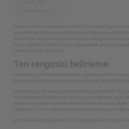
Buğday Ten
Esmer/Koyu Ten
Kıyafet seçiminde renk
oldukça önemli bir rol oynar.
Doğru tarzı v
seçimi
kombininizin uyumsuz olmasına ve hoşunuza gitmeyen bir 
faktörlerden biri ten renginizi belirlemek ve ona göre renk seçm
benzer adımlarla harika sonuçlar doğura
n renk
seçimleri yapabil
renkler uyuyor bir göz atalım.
Ten renginizi belirleme
Herkes için geçerli olmamakla birlikte, saçlarınız kızıl renk veya
kızarmak yerine bronzlaşıyorsanız buğday tenli, teniniz daha ko
Bunun yanı sıra alt tonunuzu belirlemek de çok önemlidir. Üç tür al
bronzlaşmanıza bakabilirsiniz. Mavi veya mor damarlar soğuk alt 
mavi mi mor mu karar veremiyorsanız nötr alt tona sahip olabilirs
olabilirsiniz. Yanma eğilimi gösterip bronzlaşmıyorsanız, soğuk al
Şimdi asıl konumuza gelelim, ten rengine göre kıyafet seçimi nas