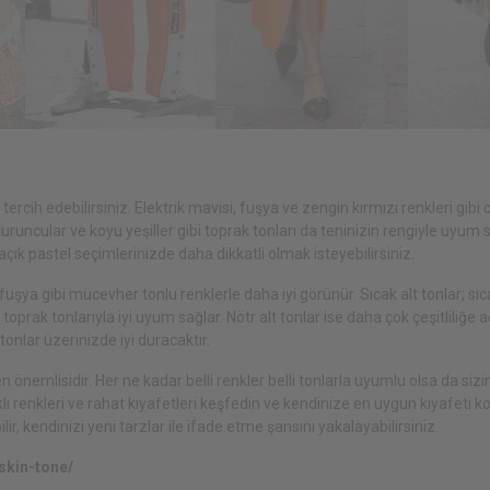
ercih edebilirsiniz. Elektrik mavisi, fuşya ve zengin kırmızı renkleri gibi 
uruncular ve koyu yeşiller gibi toprak tonları da teninizin rengiyle uyum s
açık pastel seçimlerinizde daha dikkatli olmak isteyebilirsiniz.
fuşya gibi mücevher tonlu renklerle daha iyi görünür. Sıcak alt tonlar; sı
toprak tonlarıyla iyi uyum sağlar. Nötr alt tonlar ise daha çok çeşitliliğe açı
tonlar üzerinizde iyi duracaktır.
n önemlisidir. Her ne kadar belli renkler belli tonlarla uyumlu olsa da sizi
klı renkleri ve rahat kıyafetleri keşfedin ve kendinize en uygun kıyafeti k
ir, kendinizi yeni tarzlar ile ifade etme şansını yakalayabilirsiniz.
skin-tone/