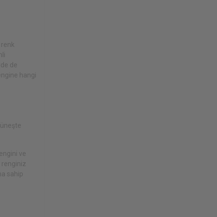
 renk
li
rde de
rengine hangi
 güneşte
rengini ve
 renginiz
na sahip