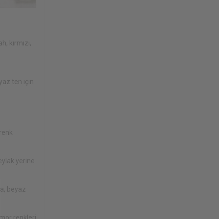
h, kırmızı,
yaz ten için
 renk
eylak yerine
ca, beyaz
 mor renkleri