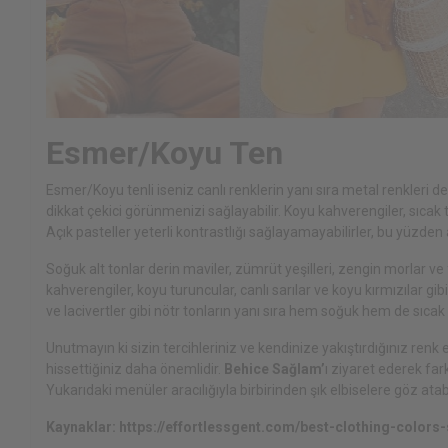
Esmer/Koyu Ten
Esmer/Koyu tenli iseniz canlı renklerin yanı sıra metal renkleri de t
dikkat çekici görünmenizi sağlayabilir. Koyu kahverengiler, sıcak t
Açık pasteller yeterli kontrastlığı sağlayamayabilirler, bu yüzden 
Soğuk alt tonlar derin maviler, zümrüt yeşilleri, zengin morlar ve 
kahverengiler, koyu turuncular, canlı sarılar ve koyu kırmızılar gibi 
ve lacivertler gibi nötr tonların yanı sıra hem soğuk hem de sıcak 
Unutmayın ki sizin tercihleriniz ve kendinize yakıştırdığınız renk e
hissettiğiniz daha önemlidir.
Behice Sağlam
’
ı ziyaret ederek far
Yukarıdaki menüler aracılığıyla birbirinden şık elbiselere göz atabil
Kaynaklar:
https://effortlessgent.com/best-clothing-colors-