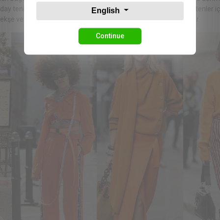
uğday tenin daha nört görünmesini sağlar. Soğuk alt tonlu buğday tenler iç
English
ekşe ve erik tonları ve gümüş gibi renkler ten renginize yakışabilir.
Continue