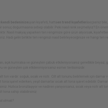
e
kendi bedeninize
uyan kıyafeti, hatta
en trend kıyafetleri
seçseniz bile,
sonuç doğurmasına sebep olabilir. Peki nasıl renk seçmeliyiz? En önem
ektir. Nasıl makyaj yaparken ten rengimize göre ürün alıyorsak, kıyafetle
iriz. Hadi gelin birlikte ten renginizi nasıl belirleyeceğinize ve hangi ten 
 sarı, açık kumralsa ve güneşten çabuk etkileniyorsanız genellikle beyaz,
yu ve güneşten çok etkilenmiyorsanız esmer tenlisinizdir.
t ton vardır: soğuk, sıcak ve nötr. Cilt alt tonunu belirlemek için damar 
tona işaret ederken, yeşil damarlar sıcak alt tona işaret edebilir. Damar
iniz. Hızlıca bronzlaşıyor ve nadiren yanıyorsanız, sıcak veya nötr alt to
t tona sahip olabilirsiniz.
ıl olmalı?