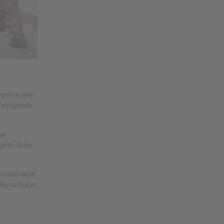
canlı renkler
ağlayabilir.
cak
ktır. Griler
n nasıl rahat
olayca bulun.