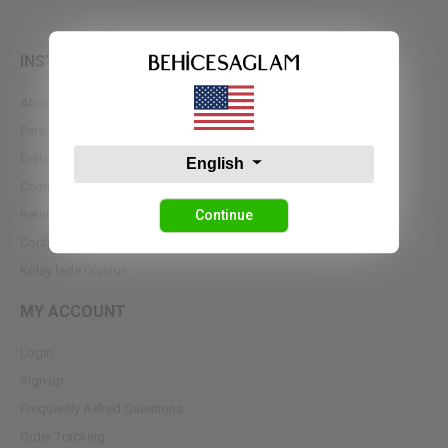
INSTİTUTİONAL
About Us
Personal Data Protection Authority
Dıstance Sales Agreement
English
Communication
Continue
Return Policy
Confidentiality Agreement
Kolay İade Oluştur
MY ACCOUNT
Login
Sign up
Frequently Asked Questions
Order Tracking