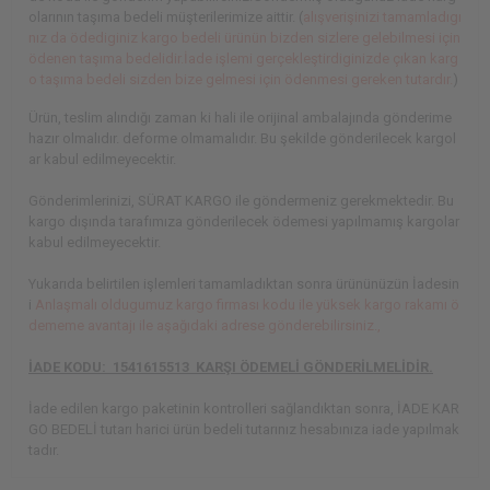
olarının taşıma bedeli müşterilerimize aittir. (
alışverişinizi tamamladıgı
nız da ödediginiz kargo bedeli ürünün bizden sizlere gelebilmesi için
ödenen taşıma bedelidir.İade işlemi gerçekleştirdiginizde çıkan karg
o taşıma bedeli sizden bize gelmesi için ödenmesi gereken tutardır.
)
Ürün, teslim alındığı zaman ki hali ile orijinal ambalajında gönderime
hazır olmalıdır. deforme olmamalıdır. Bu şekilde gönderilecek kargol
ar kabul edilmeyecektir.
Gönderimlerinizi, SÜRAT KARGO ile göndermeniz gerekmektedir. Bu
kargo dışında tarafımıza gönderilecek ödemesi yapılmamış kargolar
kabul edilmeyecektir.
Yukarıda belirtilen işlemleri tamamladıktan sonra ürününüzün İadesin
i
Anlaşmalı oldugumuz kargo firması kodu ile yüksek kargo rakamı ö
dememe avantajı ile aşağıdaki adrese gönderebilirsiniz.,
İADE KODU: 1541615513 KARŞI ÖDEMELİ GÖNDERİLMELİDİR.
İade edilen kargo paketinin kontrolleri sağlandıktan sonra, İADE KAR
GO BEDELİ tutarı harici ürün bedeli tutarınız hesabınıza iade yapılmak
tadır.