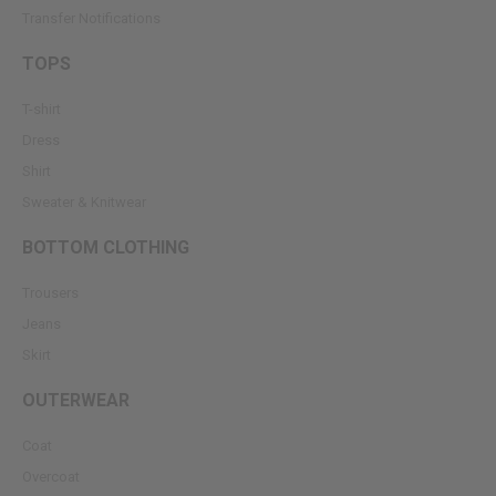
Transfer Notifications
TOPS
T-shirt
Dress
Shirt
Sweater & Knitwear
BOTTOM CLOTHING
Trousers
Jeans
Skirt
OUTERWEAR
Coat
Overcoat