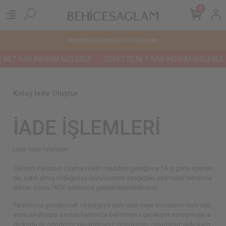
0
WORLDWIDE SHIPPING IS ACTIVE NOW !
NET %50 İNDİRİM SİZLERLE
SEPETTE NET %50 İNDİRİM SİZLERLE
Kolay İade Oluştur
İADE İŞLEMLERİ
Ürün İade İşlemleri
Tüketici Kanunun Cayma Hakkı maddesi gereğince 14 iş günü içerisin
de, satın almış olduğunuz ürün/ürünleri aşağıdaki aşamaları tamamla
dıktan sonra İADE işleminizi gerçekleştirebilirsiniz.
Tarafımıza göndermek istediginiz iade ürün veya ürünlerinin iade seb
ebini whatsapp yardım hattımıza belirtmeniz gerekiyor sonrasında ia
de kodu ile gönderim yapabilirsiniz.Göndermiş oldugunuz iade karg