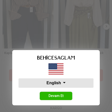
Kaplama Düğmeli Çizgili Gömlek
Şerit Dantel Detay Gömlek
Camel
1.199,99 TL
1.679,99 TL
Sepetteki Fiyat :
Sepetteki Fiyat :
600,00 TL
840,00 TL
English
Devam Et
KARGO