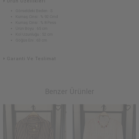
Ürün Özellikleri
Görseldeki Beden : S
Kumaş Cinsi : % 92 Cmd
Kumaş Cinsi : % 8 Pess
Ürün Boyu : 65 cm
Kol Uzunluğu : 52 cm
Göğüs Eni : 63 cm
Garanti Ve Teslimat
Benzer Ürünler