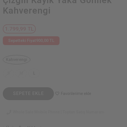
Çizgili Kayık Yaka Gömlek
Kahverengi
1.799,99 TL
Sepetteki Fiyat
900,00 TL
Kahverengi
S
M
L
SEPETE EKLE
Favorilerime ekle
Whole Sale Mobile Phone | Toptan Satış Numarası