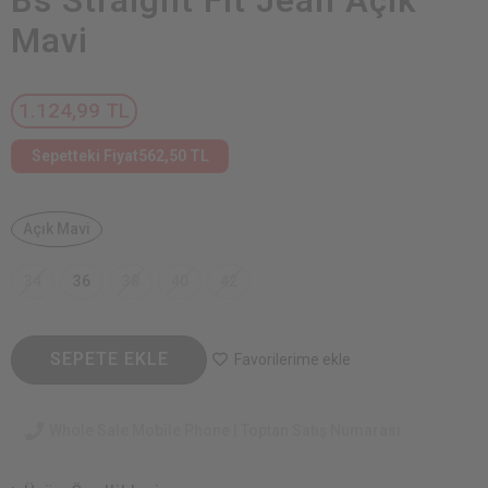
Bs Straight Fit Jean Açık
Mavi
1.124,99 TL
Sepetteki Fiyat
562,50 TL
Açık Mavi
34
36
38
40
42
SEPETE EKLE
Favorilerime ekle
Whole Sale Mobile Phone | Toptan Satış Numarası