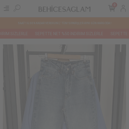
0
SAAT 16:00'A KADAR VERDİGİNİZ TÜM SİPARİŞLER AYNI GÜN KARGODA !
RİM SİZLERLE
SEPETTE NET %50 İNDİRİM SİZLERLE
SEPETTE NE