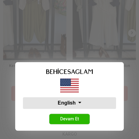
Kendinden Şal Detaylı Şalvar
Dantelli Etek Detay Pantolon
Pantolon Yeşil
1.819,99 TL
2.339,99 TL
Sepetteki Fiyat :
Sepetteki Fiyat :
910,00 TL
1.170,00 TL
English
Devam Et
KARGO