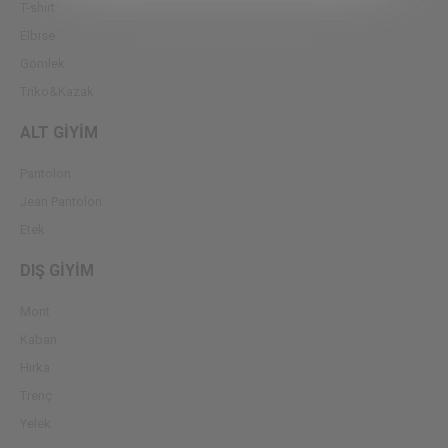
T-shirt
Elbise
Gömlek
Triko&Kazak
ALT GİYİM
Pantolon
Jean Pantolon
Etek
DIŞ GİYİM
Mont
Kaban
Hırka
Trenç
Yelek