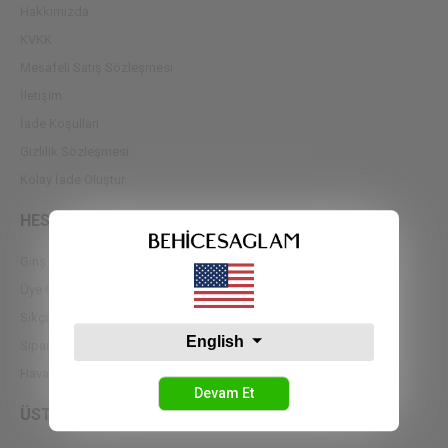
Hakkımızda
KVKK
Mesafeli Satış Sözleşmesi
İletişim
İade Koşulları
Gizlilik Sözleşmesi
Kolay İade Oluştur
HESABIM
Giriş Yap
Üye Ol
Sıkça Sorulan Sorular
English
Sipariş Takip
Havale Bildirimleri
Devam Et
ÜST GİYİM