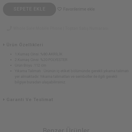
SEPETE EKLE
Favorilerime ekle
Whole Sale Mobile Phone | Toptan Satış Numarası
Ürün Özellikleri
1.Kumaş Cinsi :%80 AKRİLİK
2.Kumaş Cinsi :%20 POLYESTER
Ürün Boyu :112 cm
Yıkama Talimatı : Ürünün iç etiket bölümünde gerekli yıkama talimatı
yer almaktadır. Yıkama talimatları ve semboller ile ilgili gerekli
bilgiye buradan ulaşabilirsiniz.
Garanti Ve Teslimat
Benzer Ürünler