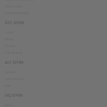
Sipariş Takip
Havale Bildirimleri
ÜST GİYİM
T-shirt
Elbise
Gömlek
Triko&Kazak
ALT GİYİM
Pantolon
Jean Pantolon
Etek
DIŞ GİYİM
Mont