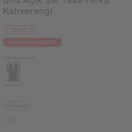
Önü Açık Şal Yaka Hırka
Kahverengi
1.359,99 TL
Sepetteki Fiyat
680,00 TL
Renk: Kahverengi
Kahverengi
Kahverengi
Std