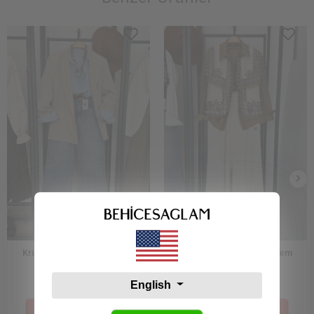
Kruvaze Keten Ceket Krem
Tasarım Nakışlı Yelek Krem
3.284,99 TL
3.399,99 TL
English
Sepetteki Fiyat :
Sepetteki Fiyat :