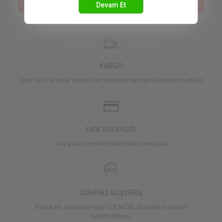
Devam Et
1.642,50 TL
1.700,00 TL
KARGO
Saat 16:00'a kadar verilen tüm siparişler aynı gün kargolanmaktadır
İADE KOLAYLIĞI
14 iş günü içerisinde iade hakkı sunuyoruz
GÜVENLİ ALIŞVERİŞ
Kredi kartı alışverişlerinde 128 bit SSL Güvenlik sistemini
kullanmaktayız