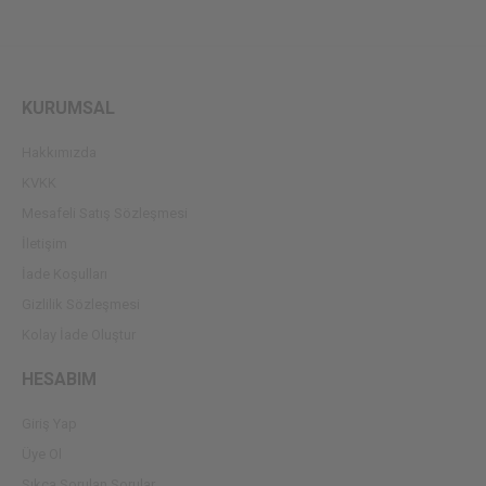
KURUMSAL
Hakkımızda
KVKK
Mesafeli Satış Sözleşmesi
İletişim
İade Koşulları
Gizlilik Sözleşmesi
Kolay İade Oluştur
HESABIM
Giriş Yap
Üye Ol
Sıkça Sorulan Sorular