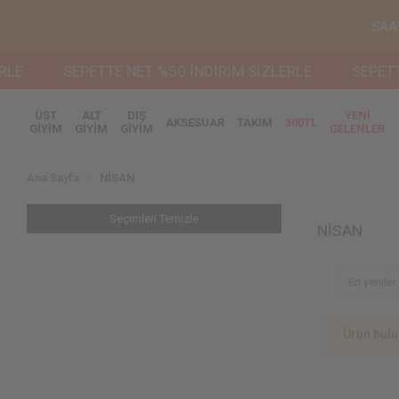
SAA
LE
SEPETTE NET %50 İNDİRİM SİZLERLE
SEPETTE
ÜST
ALT
DIŞ
YENİ
AKSESUAR
TAKIM
300TL
GİYİM
GİYİM
GİYİM
GELENLER
Ana Sayfa
NİSAN
Seçimleri Temizle
NİSAN
Ürün bul