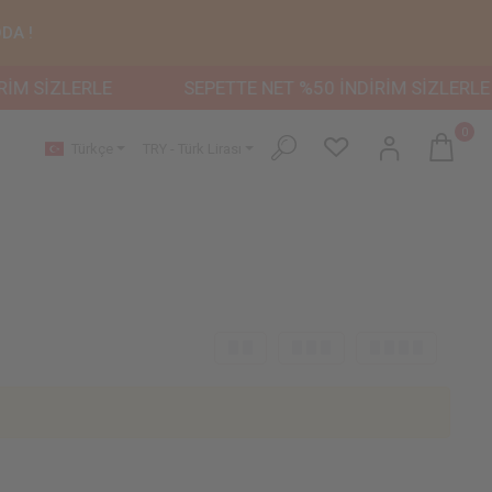
DA !
M SİZLERLE
SEPETTE NET %50 İNDİRİM SİZLERLE
0
Türkçe
TRY - Türk Lirası