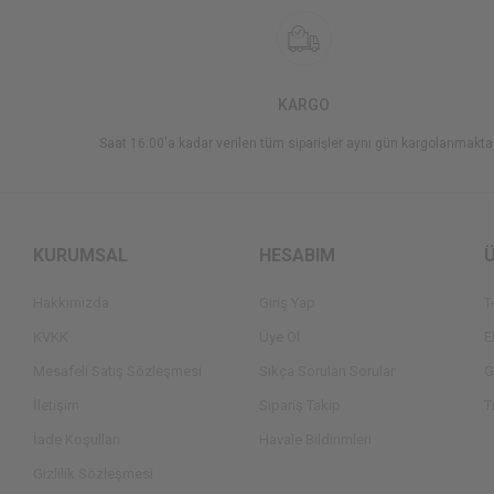
KARGO
Saat 16:00'a kadar verilen tüm siparişler aynı gün kargolanmakta
KURUMSAL
HESABIM
Hakkımızda
Giriş Yap
T
KVKK
Üye Ol
E
Mesafeli Satış Sözleşmesi
Sıkça Sorulan Sorular
G
İletişim
Sipariş Takip
T
İade Koşulları
Havale Bildirimleri
Gizlilik Sözleşmesi