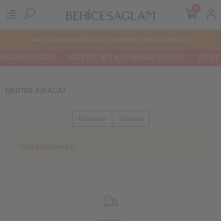
0
SAAT 16:00'A KADAR VERDİGİNİZ TÜM SİPARİŞLER AYNI GÜN KARGODA !
NDİRİM SİZLERLE
SEPETTE NET %50 İNDİRİM SİZLERLE
SEPETT
MERTER İHRACAT
Filtreleme
Sıralama
Ürün bulunamadı.