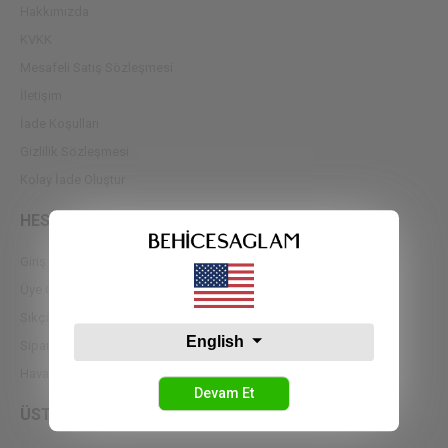
Hakkımızda
KVKK
Mesafeli Satış Sözleşmesi
İletişim
İade Koşulları
Gizlilik Sözleşmesi
Kolay İade Oluştur
HESABIM
Giriş Yap
Üye Ol
Sıkça Sorulan Sorular
English
Sipariş Takip
Havale Bildirimleri
Devam Et
ÜST GİYİM