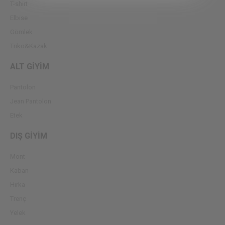
T-shirt
Elbise
Gömlek
Triko&Kazak
ALT GİYİM
Pantolon
Jean Pantolon
Etek
DIŞ GİYİM
Mont
Kaban
Hırka
Trenç
Yelek