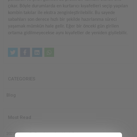
çıkar. Böyle durumlarda en kurtarıcı kıyafetleri seçip yapılan
kombin takılar ile ekstra zenginleştirilebilir. Bu sayede
sabahları son derece hızlı bir şekilde hazırlanma süreci
yaşamak mümkün hale gelir. Eğer bir önceki gün girilen
ortama gidilmeyecekse aynı kıyafetler de yeniden giyilebilir.
CATEGORIES
Blog
Most Read
2023 Yazının En Trend Kısa Saç Modelleri