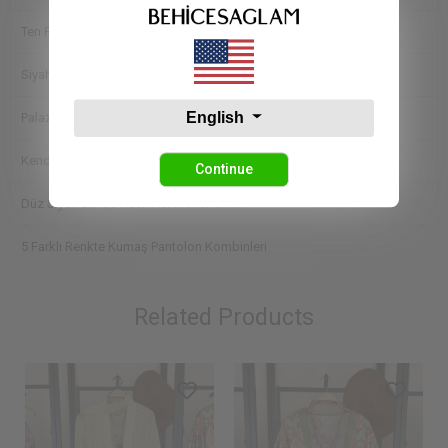
Ten Rengine Göre Kıyafet Seçimi Nasıl Olmalı
Siyah Elbise Altına Hangi Ayakkabı Giyilir?
English
Palazzo Pantolon Nasıl Kombinlenir?
Kendi Bedenimi Nasıl Öğrenebilirim?
Continue
Düz Siyah Elbise Nasıl Hareketlendirilir?
5 Farklı Renkte Kumaş Pantolon Kombinleri
Related Products