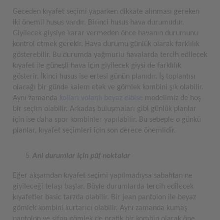
Geceden kıyafet seçimi yaparken dikkate alınması gereken
iki önemli husus vardır. Birinci husus hava durumudur.
Giyilecek giysiye karar vermeden önce havanın durumunu
kontrol etmek gerekir. Hava durumu günlük olarak farklılık
gösterebilir. Bu durumda yağmurlu havalarda tercih edilecek
kıyafet ile güneşli hava için giyilecek giysi de farklılık
gösterir. İkinci husus ise ertesi günün planıdır. İş toplantısı
olacağı bir günde kalem etek ve gömlek kombini şık olabilir.
Aynı zamanda
kolları volanlı beyaz elbise
modelimiz de hoş
bir seçim olabilir. Arkadaş buluşmaları gibi günlük planlar
için ise daha spor kombinler yapılabilir. Bu sebeple o günkü
planlar, kıyafet seçimleri için son derece önemlidir.
Ani durumlar için püf noktalar
Eğer akşamdan kıyafet seçimi yapılmadıysa sabahtan ne
giyileceği telaşı başlar. Böyle durumlarda tercih edilecek
kıyafetler basic tarzda olabilir. Bir jean pantolon ile beyaz
gömlek kombini kurtarıcı olabilir. Aynı zamanda kumaş
pantolon ve şifon gömlek de pratik bir kombin olarak öne