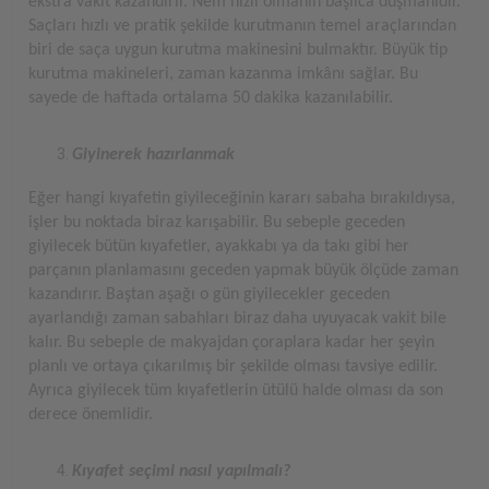
ekstra vakit kazandırır. Nem hızlı olmanın başlıca düşmanıdır.
Saçları hızlı ve pratik şekilde kurutmanın temel araçlarından
biri de saça uygun kurutma makinesini bulmaktır. Büyük tip
kurutma makineleri, zaman kazanma imkânı sağlar. Bu
sayede de haftada ortalama 50 dakika kazanılabilir.
Giyinerek hazırlanmak
Eğer hangi kıyafetin giyileceğinin kararı sabaha bırakıldıysa,
işler bu noktada biraz karışabilir. Bu sebeple geceden
giyilecek bütün kıyafetler, ayakkabı ya da takı gibi her
parçanın planlamasını geceden yapmak büyük ölçüde zaman
kazandırır. Baştan aşağı o gün giyilecekler geceden
ayarlandığı zaman sabahları biraz daha uyuyacak vakit bile
kalır. Bu sebeple de makyajdan çoraplara kadar her şeyin
planlı ve ortaya çıkarılmış bir şekilde olması tavsiye edilir.
Ayrıca giyilecek tüm kıyafetlerin ütülü halde olması da son
derece önemlidir.
Kıyafet seçimi nasıl yapılmalı?