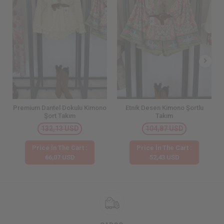
Premium Dantel Dokulu Kimono
Etnik Desen Kimono Şortlu
Şort Takım
Takım
132,13 USD
104,87 USD
Price İn The Cart :
Price İn The Cart :
66,07 USD
52,43 USD