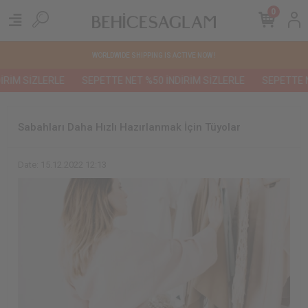
0
WORLDWIDE SHIPPING IS ACTIVE NOW !
RİM SİZLERLE
SEPETTE NET %50 İNDİRİM SİZLERLE
SEPETTE NE
Sabahları Daha Hızlı Hazırlanmak İçin Tüyolar
Date: 15.12.2022 12:13