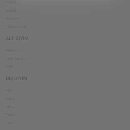
T-shirt
Elbise
Gömlek
Triko&Kazak
ALT GİYİM
Pantolon
Jean Pantolon
Etek
DIŞ GİYİM
Mont
Kaban
Hırka
Trenç
Yelek