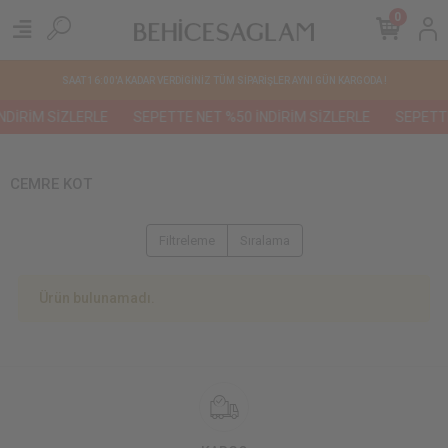
0
SAAT 16:00'A KADAR VERDİGİNİZ TÜM SİPARİŞLER AYNI GÜN KARGODA !
NDİRİM SİZLERLE
SEPETTE NET %50 İNDİRİM SİZLERLE
SEPETTE
CEMRE KOT
Filtreleme
Sıralama
Ürün bulunamadı.