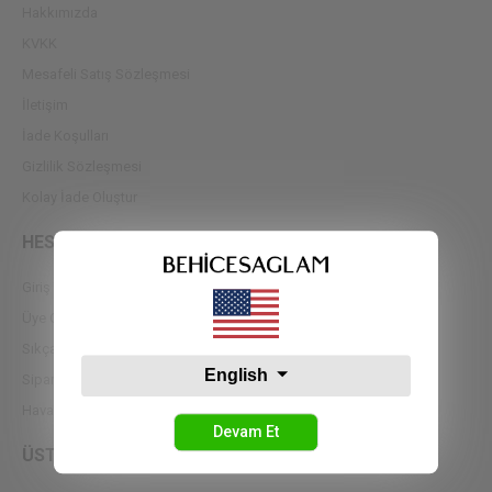
Hakkımızda
KVKK
Mesafeli Satış Sözleşmesi
İletişim
İade Koşulları
Gizlilik Sözleşmesi
Kolay İade Oluştur
HESABIM
Giriş Yap
Üye Ol
Sıkça Sorulan Sorular
English
Sipariş Takip
Havale Bildirimleri
Devam Et
ÜST GİYİM