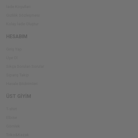
İade Koşulları
Gizlilik Sözleşmesi
Kolay İade Oluştur
HESABIM
Giriş Yap
Üye Ol
Sıkça Sorulan Sorular
Sipariş Takip
Havale Bildirimleri
ÜST GİYİM
T-shirt
Elbise
Gömlek
Triko&Kazak