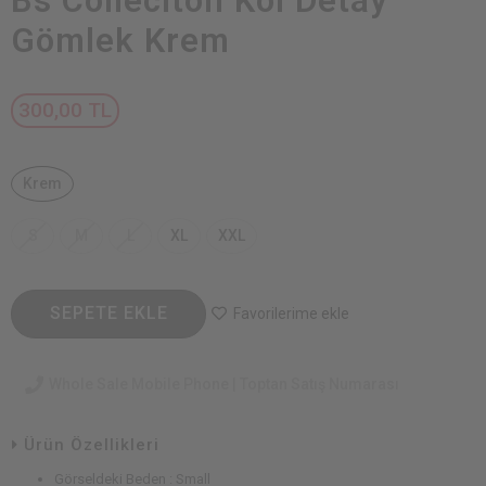
Bs Colleciton Kol Detay
Gömlek Krem
300,00 TL
Krem
S
M
L
XL
XXL
SEPETE EKLE
Favorilerime ekle
Whole Sale Mobile Phone | Toptan Satış Numarası
Ürün Özellikleri
Görseldeki Beden : Small