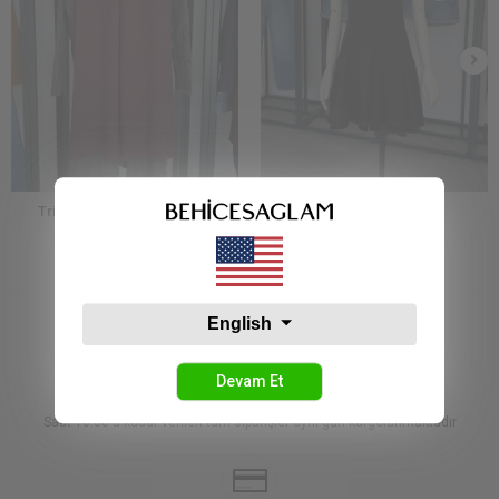
Triko Pantolon Açık Bordo
Volanlı Elbise Siyah
300,00 TL
300,00 TL
English
Devam Et
KARGO
Saat 16:00'a kadar verilen tüm siparişler aynı gün kargolanmaktadır