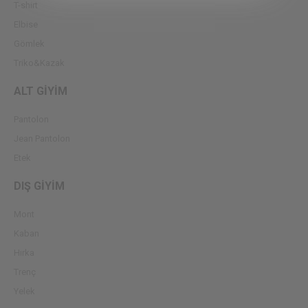
T-shirt
Elbise
Gömlek
Triko&Kazak
ALT GİYİM
Pantolon
Jean Pantolon
Etek
DIŞ GİYİM
Mont
Kaban
Hırka
Trenç
Yelek