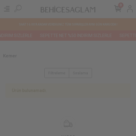
0
SAAT 16:00'A KADAR VERDİGİNİZ TÜM SİPARİŞLER AYNI GÜN KARGODA !
DİRİM SİZLERLE
SEPETTE NET %50 İNDİRİM SİZLERLE
SEPETTE
Kemer
Filtreleme
Sıralama
Ürün bulunamadı.