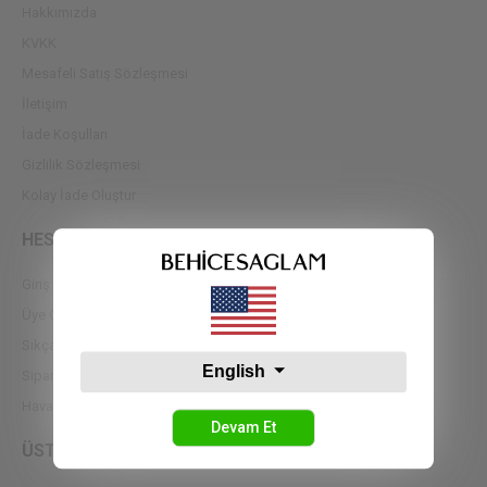
Hakkımızda
KVKK
Mesafeli Satış Sözleşmesi
İletişim
İade Koşulları
Gizlilik Sözleşmesi
Kolay İade Oluştur
HESABIM
Giriş Yap
Üye Ol
Sıkça Sorulan Sorular
English
Sipariş Takip
Havale Bildirimleri
Devam Et
ÜST GİYİM