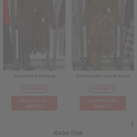
Dantel Etek Kahverengi
Şal Desen Etek Yaprak Desen
1.737,00 TL
1.912,50 TL
Sepetteki Fiyat :
Sepetteki Fiyat :
868,50 TL
956,25 TL
Kadın Etek