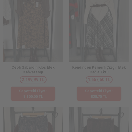
Cepli Gabardin Kloş Etek
Kendinden Kemerli Çizgili Etek
Kahverengi
Çağla-Ekru
2.199,99 TL
1.657,50 TL
Sepetteki Fiyat :
Sepetteki Fiyat :
1.100,00 TL
828,75 TL