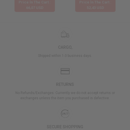
Price İn The Cart :
Price İn The Cart :
66,07 USD
52,43 USD
CARGO,
Shipped within 1-3 business days.
RETURNS
No Refunds/Exchanges: Currently we do not accept returns or
exchanges unless the item you purchased is defective.
SECURE SHOPPING