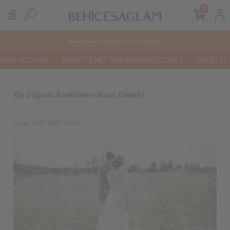
0
WORLDWIDE SHIPPING IS ACTIVE NOW !
RİM SİZLERLE
SEPETTE NET %50 İNDİRİM SİZLERLE
SEPETTE NE
Kış Düğünü Kombinleri Nasıl Olmalı?
Date: 15.02.2023 23:26