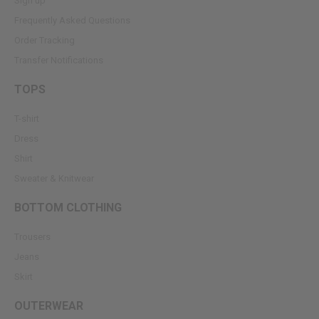
Sign up
Frequently Asked Questions
Order Tracking
Transfer Notifications
TOPS
T-shirt
Dress
Shirt
Sweater & Knitwear
BOTTOM CLOTHING
Trousers
Jeans
Skirt
OUTERWEAR