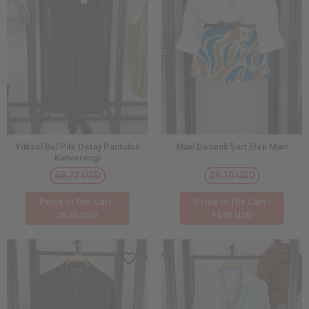
Yüksel Bel Pile Detay Pantolon
Mavi Desenli Şort Etek Mavi
Kahverengi
58,72 USD
28,10 USD
Price İn The Cart :
Price İn The Cart :
29,36 USD
14,05 USD