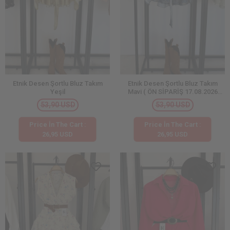
Etnik Desen Şortlu Bluz Takım
Etnik Desen Şortlu Bluz Takım
Yeşil
Mavi ( ÖN SİPARİŞ 17.08.2026
TARİHİNDE KARGOLANACAKTIR !
53,90 USD
53,90 USD
)
Price İn The Cart :
Price İn The Cart :
26,95 USD
26,95 USD