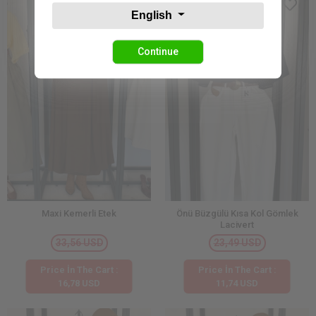
English
Continue
Maxi Kemerli Etek
Önü Büzgülü Kısa Kol Gömlek
Lacivert
33,56 USD
23,49 USD
Price İn The Cart :
Price İn The Cart :
16,78 USD
11,74 USD