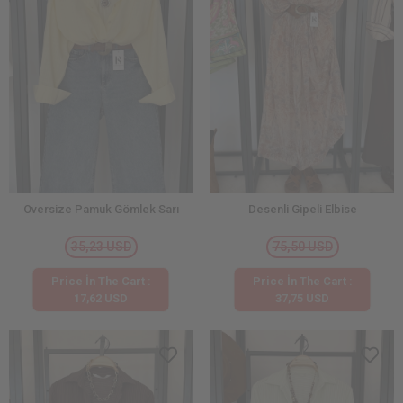
Oversize Pamuk Gömlek Sarı
Desenli Gipeli Elbise
35,23 USD
75,50 USD
Price İn The Cart :
Price İn The Cart :
17,62 USD
37,75 USD