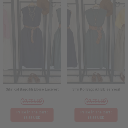
Sıfır Kol Bağcıklı Elbise Lacivert
Sıfır Kol Bağcıklı Elbise Yeşil
37,75 USD
37,75 USD
Price İn The Cart :
Price İn The Cart :
18,88 USD
18,88 USD