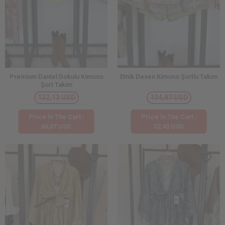
Premium Dantel Dokulu Kimono
Etnik Desen Kimono Şortlu Takım
Şort Takım
132,13 USD
104,87 USD
Price İn The Cart :
Price İn The Cart :
66,07 USD
52,43 USD