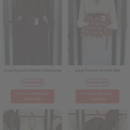
Çizgi Desenli Gömlek Kahverengi
Çizgi Desenli Gömlek Mint
35,65 USD
35,65 USD
Price İn The Cart :
Price İn The Cart :
17,83 USD
17,83 USD