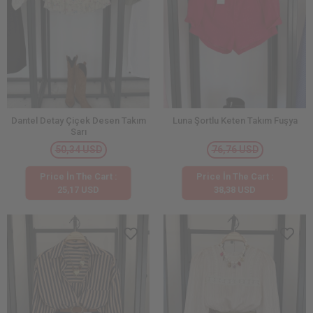
Dantel Detay Çiçek Desen Takım
Luna Şortlu Keten Takım Fuşya
Sarı
50,34 USD
76,76 USD
Price İn The Cart :
Price İn The Cart :
25,17 USD
38,38 USD