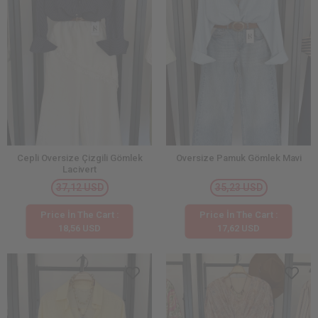
Cepli Oversize Çizgili Gömlek
Oversize Pamuk Gömlek Mavi
Lacivert
37,12 USD
35,23 USD
Price İn The Cart :
Price İn The Cart :
18,56 USD
17,62 USD