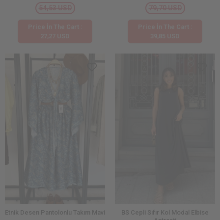
54,53 USD
79,70 USD
Price İn The Cart :
Price İn The Cart :
27,27 USD
39,85 USD
Etnik Desen Pantolonlu Takım Mavi
BS Cepli Sıfır Kol Modal Elbise