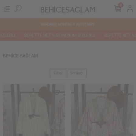
0
WORLDWIDE SHIPPING IS ACTIVE NOW !
SEPETTE NET %50 İNDİRİM SİZLERLE
SEPETTE NET %50 İNDİRİ
BEHİCE SAĞLAM
Filter
Sorting