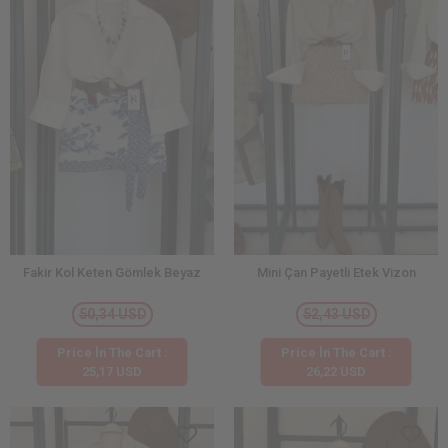
Fakir Kol Keten Gömlek Beyaz
Mini Çan Payetli Etek Vizon
50,34 USD
52,43 USD
Price İn The Cart :
Price İn The Cart :
25,17 USD
26,22 USD