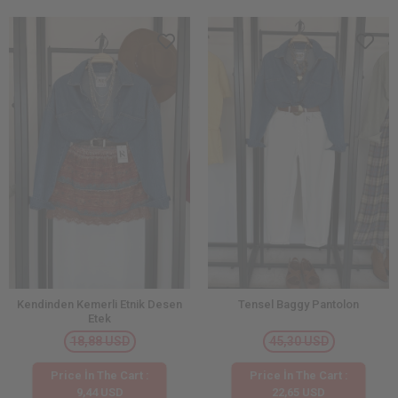
Kendinden Kemerli Etnik Desen
Tensel Baggy Pantolon
Etek
18,88 USD
45,30 USD
Price İn The Cart :
Price İn The Cart :
9,44 USD
22,65 USD