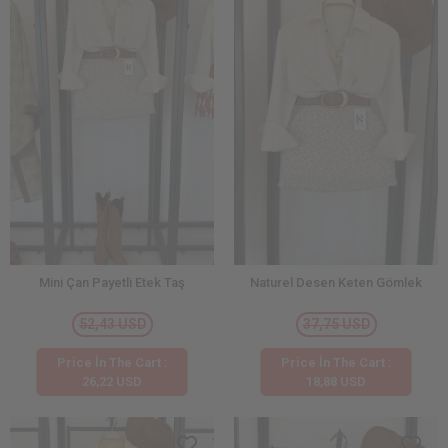
Mini Çan Payetli Etek Taş
Naturel Desen Keten Gömlek
52,43 USD
37,75 USD
Price İn The Cart :
Price İn The Cart :
26,22 USD
18,88 USD