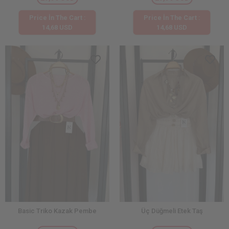
Price İn The Cart :
Price İn The Cart :
14,68 USD
14,68 USD
Basic Triko Kazak Pembe
Üç Düğmeli Etek Taş