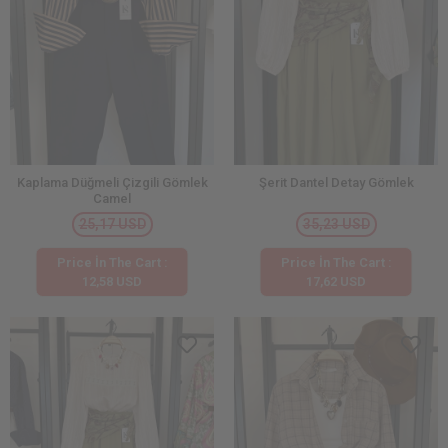
Kaplama Düğmeli Çizgili Gömlek
Şerit Dantel Detay Gömlek
Camel
25,17 USD
35,23 USD
Price İn The Cart :
Price İn The Cart :
12,58 USD
17,62 USD