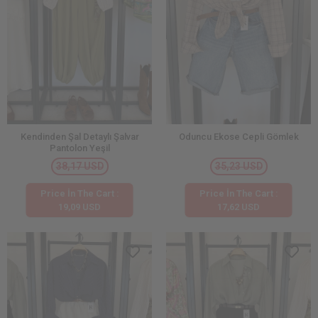
Kendinden Şal Detaylı Şalvar
Oduncu Ekose Cepli Gömlek
Pantolon Yeşil
38,17 USD
35,23 USD
Price İn The Cart :
Price İn The Cart :
19,09 USD
17,62 USD