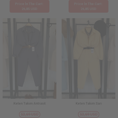
Price İn The Cart :
Price İn The Cart :
26,85 USD
26,85 USD
Keten Takım Antrasit
Keten Takım Sarı
53,69 USD
53,69 USD