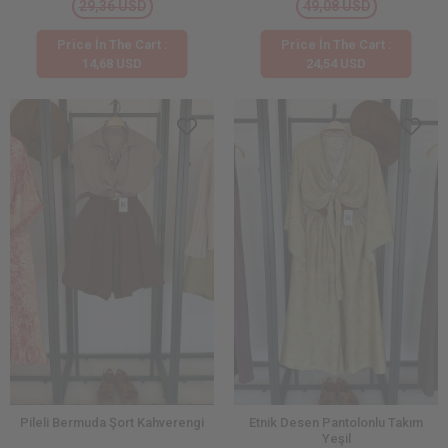
29,36 USD
49,08 USD
Price İn The Cart :
Price İn The Cart :
14,68 USD
24,54 USD
Pileli Bermuda Şort Kahverengi
Etnik Desen Pantolonlu Takım
Yeşil