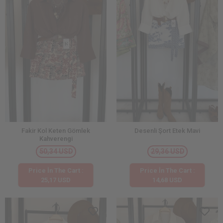
Fakir Kol Keten Gömlek
Desenli Şort Etek Mavi
Kahverengi
50,34 USD
29,36 USD
Price İn The Cart :
Price İn The Cart :
25,17 USD
14,68 USD