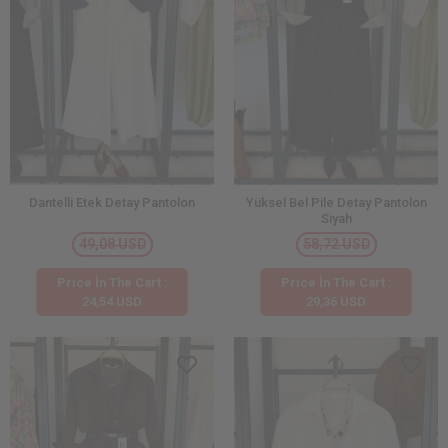
Dantelli Etek Detay Pantolon
Yüksel Bel Pile Detay Pantolon
Siyah
49,08 USD
58,72 USD
Price İn The Cart :
Price İn The Cart :
24,54 USD
29,36 USD