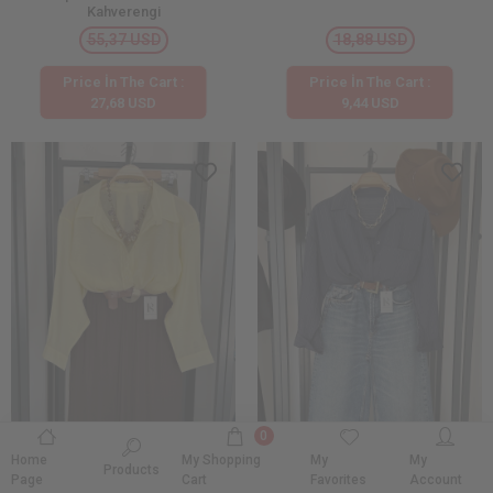
Kahverengi
55,37 USD
18,88 USD
Price İn The Cart :
Price İn The Cart :
27,68 USD
9,44 USD
0
Home
My Shopping
My
My
Products
Page
Cart
Favorites
Account