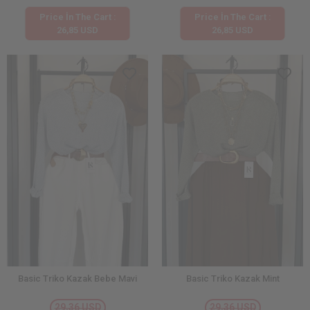
Price İn The Cart :
Price İn The Cart :
26,85 USD
26,85 USD
Basic Triko Kazak Bebe Mavi
Basic Triko Kazak Mint
29,36 USD
29,36 USD