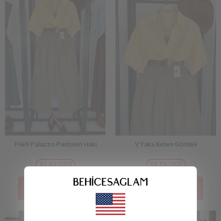
Pileli Palazzo Pantolon Haki
V Yaka Keten Gömlek
43,62 USD
33,56 USD
Price İn The Cart :
Price İn The Cart :
21,81 USD
16,78 USD