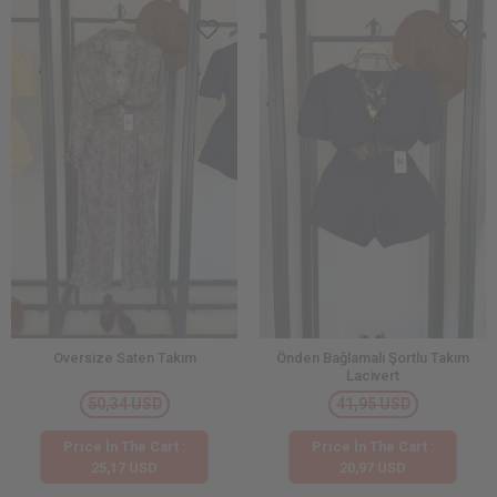
Oversize Saten Takım
Önden Bağlamalı Şortlu Takım
Lacivert
50,34 USD
41,95 USD
Price İn The Cart :
Price İn The Cart :
25,17 USD
20,97 USD