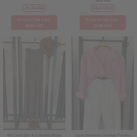
Antrasit
79,70 USD
55,37 USD
Price İn The Cart :
Price İn The Cart :
39,85 USD
27,68 USD
BS Cepli Sıfır Kol Modal Elbise
Luna Oversize Gömlek Pembe