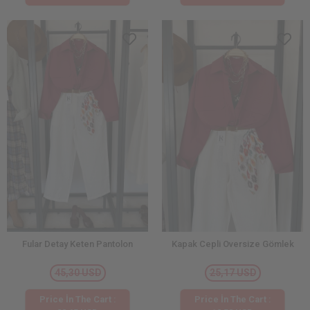
Fular Detay Keten Pantolon
Kapak Cepli Oversize Gömlek
45,30 USD
25,17 USD
Price İn The Cart :
Price İn The Cart :